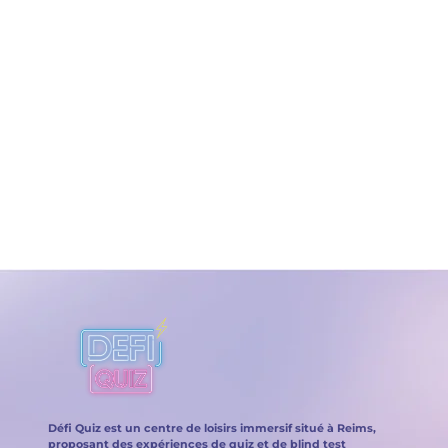
Reims.
Voir les avis TripAdvisor
Défi Quiz est un centre de loisirs immersif situé à Reims,
proposant des expériences de quiz et de blind test