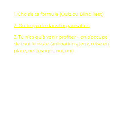
1. Choisis ta formule (Quiz ou Blind Test)
2. On te guide dans l’organisation
3. Tu n’as qu’à venir profiter – on s’occupe
de tout le reste (animations, jeux, mise en
place, nettoyage… oui, oui)
Un anniversaire unique, une équipe aux
petits soins, des enfants qui repartent avec
des étoiles dans les yeux… et toi, avec la
satisfaction d’avoir marqué le coup.
C’est ça, la magie Défi Quiz.
SHARE