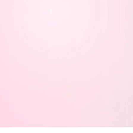
J'ai déjà réservé mais nous serons
plus ou moins que prévu. Que faire
?
Comment sont composées les
salles de quiz ? Doit-on partager
le pupitre de jeu ?
À partir de quel âge peut-on jouer
à Defi Quiz et Blind Test ?