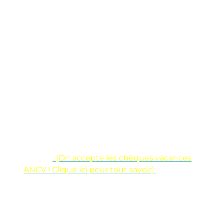
goûter bien mérité, et des souvenirs plein la
tête.
Et si on te disait que c’est encore
plus simple de réserver maintenant
?
Tu peux régler ton anniversaire enfant en
chèques vacances ANCV
! Eh oui, on
pense à tout pour te simplifier la vie. Ton
enfant est ravi, ton porte-monnaie aussi.
Tu veux savoir comment ça marche ?
Découvre tous les détails dans notre article
spécial
: [On accepte les chèques vacances
ANCV ! Clique ici pour tout savoir]
Réservation facile, fun
garanti